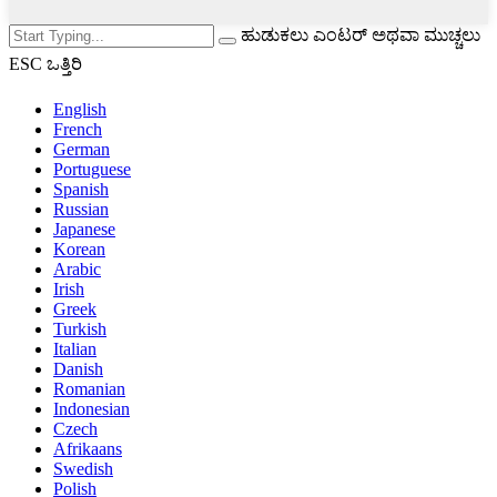
ಹುಡುಕಲು ಎಂಟರ್ ಅಥವಾ ಮುಚ್ಚಲು
ESC ಒತ್ತಿರಿ
English
French
German
Portuguese
Spanish
Russian
Japanese
Korean
Arabic
Irish
Greek
Turkish
Italian
Danish
Romanian
Indonesian
Czech
Afrikaans
Swedish
Polish