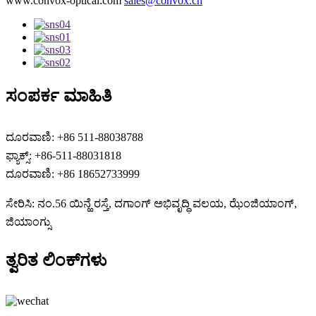
www.convox-optical.com
sales@convox.cn
ಸಂಪರ್ಕ ಮಾಹಿತಿ
ದೂರವಾಣಿ: +86 511-88038788
ಫ್ಯಾಕ್ಸ್: +86-511-88031818
ದೂರವಾಣಿ: +86 18652733999
ಸೇರಿಸಿ: ನಂ.56 ಯಿನ್ಹೆ ರಸ್ತೆ, ದಗಾಂಗ್ ಅಭಿವೃದ್ಧಿ ವಲಯ, ಝೆಂಜಿಯಾಂಗ್,
ಜಿಯಾಂಗ್ಸು
ತ್ವರಿತ ಲಿಂಕ್‌ಗಳು